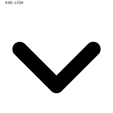
9
:
00
–
13
:
00