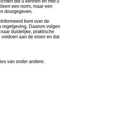
ichten die u kennen en met u
alleen een norm, maar een
ben doorgegeven.
geïnformeerd bent over de
n regelgeving. Daarom volgen
naar duidelijke, praktische
n voldoen aan de eisen en dat
vies van onder andere: